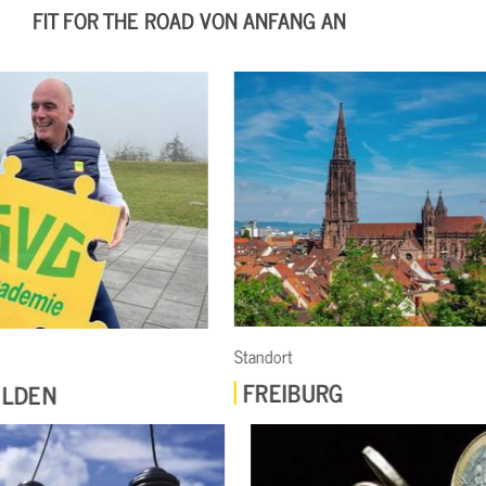
FIT FOR THE ROAD VON ANFANG AN
Standort
Führerschei
FREIBURG
KLASS