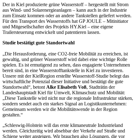
Der in Kiel produzierte grüne Wasserstoff – hergestellt mit Strom
aus Wind- und Solarenergieanlagen – kann auch in der Industrie
zum Einsatz kommen oder an andere Tankstellen geliefert werden.
Für den Transport des Wasserstoffs hat GP JOULE – Mitinitiator
und Mitgesellschafter des Projekts HY.Kiel – eine eigene
Trailersteuerung entwickelt und patentieren lassen.
Studie bestätigt gute Standortwahl
„Die Herausforderung, eine CO2-freie Mobilität zu erreichen, ist
gewaltig, und grüner Wasserstoff wird dabei eine wichtige Rolle
spielen. Es ist ermutigend zu sehen, dass engagierte Unternehmen
bereit sind, in eine Wasserstofftankstelle in Kiel zu investieren.
Unsere mit der KielRegion erstellte Wasserstoff-Studie belegt das
wirtschaftliche Potenzial dieser Initiative und bestätigt die gute
Standortwahl“, betont
Alke Elisabeth Voß
, Stadträtin der
Landeshauptstadt Kiel für Umwelt, Klimaschutz und Mobilität:
„Diese Tankstelle wird nicht nur die regionale Infrastruktur stärken,
sondern sendet auch ein starkes Signal an Logistikunternehmen:
Gemeinsam werden wir die Mobilitätswende in der Region
gestalten.“
„Schleswig-Holstein will das erste klimaneutrale Industrieland
werden. Gleichzeitig wird absehbar der Verkehr auf Straße und
Schiene weiter ansteigen. Wir brauchen also Lösungen, die vor