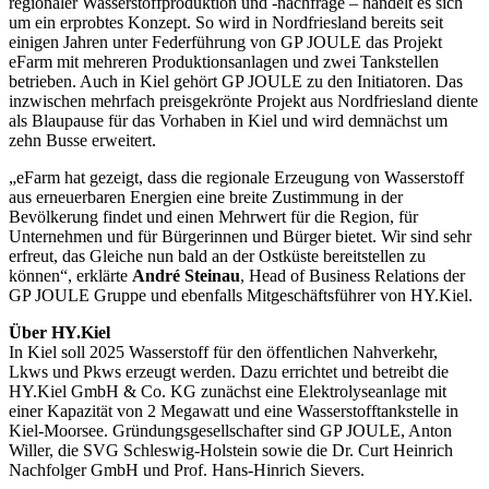
regionaler Wasserstoffproduktion und -nachfrage – handelt es sich
um ein erprobtes Konzept. So wird in Nordfriesland bereits seit
einigen Jahren unter Federführung von GP JOULE das Projekt
eFarm mit mehreren Produktionsanlagen und zwei Tankstellen
betrieben. Auch in Kiel gehört GP JOULE zu den Initiatoren. Das
inzwischen mehrfach preisgekrönte Projekt aus Nordfriesland diente
als Blaupause für das Vorhaben in Kiel und wird demnächst um
zehn Busse erweitert.
„eFarm hat gezeigt, dass die regionale Erzeugung von Wasserstoff
aus erneuerbaren Energien eine breite Zustimmung in der
Bevölkerung findet und einen Mehrwert für die Region, für
Unternehmen und für Bürgerinnen und Bürger bietet. Wir sind sehr
erfreut, das Gleiche nun bald an der Ostküste bereitstellen zu
können“, erklärte
André Steinau
, Head of Business Relations der
GP JOULE Gruppe und ebenfalls Mitgeschäftsführer von HY.Kiel.
Über HY.Kiel
In Kiel soll 2025 Wasserstoff für den öffentlichen Nahverkehr,
Lkws und Pkws erzeugt werden. Dazu errichtet und betreibt die
HY.Kiel GmbH & Co. KG zunächst eine Elektrolyseanlage mit
einer Kapazität von 2 Megawatt und eine Wasserstofftankstelle in
Kiel-Moorsee. Gründungsgesellschafter sind GP JOULE, Anton
Willer, die SVG Schleswig-Holstein sowie die Dr. Curt Heinrich
Nachfolger GmbH und Prof. Hans-Hinrich Sievers.