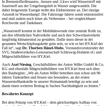
In Brennstoffzellenautos, -bussen und -Lkws wird Wasserstoff mit
Sauerstoff aus der Umgebungsluft in Wasser umgewandelt. Die
dabei freigesetzte Energie treibt den Elektromotor an. Der einzige
Ausstoß ist Wasserdampf. Die Fahrzeuge fahren somit emissionsfrei
und sind zudem noch leiser als Verbrenner – bei vergleichbarer
Reichweite und Tankdauer.
„Wasserstoff kommt in der Mobilitätswende eine zentrale Rolle zu,
um den öffentlichen Nahverkehr und auch den Schwerlastverkehr
langfristig klimaneutral zu gestalten. Dafür muss dieser in der
gesamten Wertschöpfungskette grün sein, so wie es bei HY.Kiel der
Fall ist“, sagt
Dr. Thorben Hänel-Muhs
, Vorstandsvorsitzender der
SVG Straßenverkehrs-Genossenschaft Schleswig-Holstein eG und
Mitgeschäftsführer von HY.Kiel.
Auch
Axel Niesing
, Geschäftsführer der Anton Willer GmbH & Co.
KG und ebenfalls Mitgeschäftsführer von HY.Kiel freut sich über
den Baubeginn: „Wir als Anton Willer betreiben nun schon seit 90
Jahren Tankstellen und freuen uns besonders, an der ersten
Wasserstofftankstelle in unserer Heimatstadt beteiligt zu sein und
damit einen weiteren Beitrag in Sachen Nachhaltigkeit zu leisten.“
Bewährtes Konzept
Bei dem Prinzip von HY.Kiel – dem gleichzeitigen Aufbau von