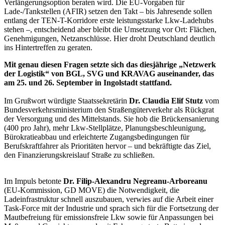
Verlängerungsoption beraten wird. Die EU-Vorgaben für
Lade-/Tankstellen (AFIR) setzen den Takt – bis Jahresende sollen
entlang der TEN-T-Korridore erste leistungsstarke Lkw-Ladehubs
stehen –, entscheidend aber bleibt die Umsetzung vor Ort: Flächen,
Genehmigungen, Netzanschlüsse. Hier droht Deutschland deutlich
ins Hintertreffen zu geraten.
Mit genau diesen Fragen setzte sich das diesjährige „Netzwerk
der Logistik“ von BGL, SVG und KRAVAG auseinander, das
am 25. und 26. September in Ingolstadt stattfand.
Im Grußwort würdigte Staatssekretärin
Dr. Claudia Elif Stutz
vom
Bundesverkehrsministerium den Straßengüterverkehr als Rückgrat
der Versorgung und des Mittelstands. Sie hob die Brückensanierung
(400 pro Jahr), mehr Lkw-Stellplätze, Planungsbeschleunigung,
Bürokratieabbau und erleichterte Zugangsbedingungen für
Berufskraftfahrer als Prioritäten hervor – und bekräftigte das Ziel,
den Finanzierungskreislauf Straße zu schließen.
Im Impuls betonte
Dr. Filip-Alexandru Negreanu-Arboreanu
(EU-Kommission, GD MOVE) die Notwendigkeit, die
Ladeinfrastruktur schnell auszubauen, verwies auf die Arbeit einer
Task-Force mit der Industrie und sprach sich für die Fortsetzung der
Mautbefreiung für emissionsfreie Lkw sowie für Anpassungen bei