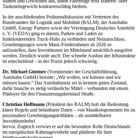
Maßen und Gewichten aus, damit Fahrzeuge trotz Batterie- oder
Tankmehrgewicht konkurrenzfähig bleiben.
In der anschließenden Podiumsdiskussion mit Vertretern des
Bundesamtes für Logistik und Mobilität (BALM), der Autobahn
GmbH, Energy Partners sowie der Vereinigung Deutscher Autohöfe
e. V. (VEDA) ging es darum, Parken und Laden zu
funktionierenden Truck-Hubs zu verbinden und Netzanschluss,
Genehmigungen sowie Maut-/Förderrahmen ab 2026 so
aufzustellen, dass Investitionen im Mittelstand tatsächlich ausgelöst
werden. Deutlich wurde auch: Der schnelle Ausbau der Infrastruktur
ist entscheidend – in der Praxis jedoch schwierig.
Dr. Michael Güntner
(Vorsitzender der Geschäftsführung,
Autobahn GmbH) betonte: „Wir wollen, wir können und wir
müssen bauen.“ Das Autobahnnetz sei in keinem guten Zustand,
dafür brauche es stetig verlässliche Mittel – verbunden mit einem
Plädoyer für den Finanzierungskreislauf Straße.
Christian Hoffmann
(Präsident des BALM) hob die Bedeutung
klarer Regeln und belastbarer Daten – von Mautkomponenten bis zu
praxisnahen Genehmigungsleitfäden – als unmittelbaren
Investitionshebel
hervor. Zugleich verwies er auf die besondere Rolle Deutschlands
im europäischen Kabotageverkehr und plädierte für faire
Wettbewerbsbedingungen.