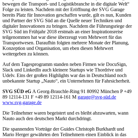
bewegen die Transport- und Logistikbranche in die digitale Welt“
Folge zu leisten. Nachdem mit der Eröffnung der SVG Garage
bereits Platz für Innovation geschaffen wurde, gilt es nun, Kunden
und Partner der SVG Süd an die Quelle neuer Techniken und
digitaler Innovationen zu bringen. Nachdem die Führungsriege der
SVG Süd im Frühjahr 2018 erstmals an einer Inspirationsreise
teilgenommen hat war diese überzeugt vom Mehrwert für das
Transportwesen. Daraufhin folgten mehrere Monate der Planung,
Konzeption und Organisation, um eben diesen Mehrwert
weitergeben zu können.
Auf dem Tagesprogramm standen neben Firmen wie DocuSign,
Slack und LinkedIn auch kleinere Startups wie Thordrive und
Udelv. Eins der großen Highlights war das in Deutschland noch
unbekannte Startup „Nauto“, ein Unternehmen für Fahrsicherheit.
SVG SÜD eG
A Georg-Brauchle-Ring 91 80992 München P +49
89 12114-131 F +49 89 12114-161 M
garage@svg-süd.de
www.svg-garage.de
Die Teilnehmer waren begeistert und es bleibt abzuwarten, wann
Nauto auch den deutschen Markt durchdringt.
Die spannenden Vorträge der Guides Christoph Burkhardt und
Mario Herger gewährten den Teilnehmern einen Einblick in das