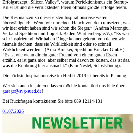
Erfolgsrezept „Silicon Valley“, warum Perfektionismus ein Startup-
Killer ist und die verrücktesten Ideen oftmals größte Erfolge feiern.
Die Resonanzen zu dieser ersten Inspirationsreise waren
überwältigend: „Wenn wir nur einen Hauch von dem umsetzen, was
wir hier erlebt haben sind wir schon die Sieger.“ (Andrea Marongiu,
Verband Spedition und Logistik Baden-Württemberg e.V.). "Es war
sehr inspirierend. Wir haben Dinge kennengelernt, von denen wir
niemals dachten, dass sie Wirklichkeit sind oder so schnell
Wirklichkeit werden." (Arno Brucker, Spedition Brucker GmbH).
"Es ist wie wenn dir ein guter Freund von einem guten Essen
erzählt, es ist ganz nice, aber selber mal davon zu kosten, das ist das,
was die Erfahrung hier ausmacht." (Kim Nestel, Selbstständig).
Die nächste Inspirationsreise im Herbst 2019 ist bereits in Planung.
Wer sich auch inspirieren lassen möchte kontaktiert uns bitte über
garage@svg-sued.de
!
Bei Rückfragen kontaktieren Sie bitte 089 12114-131.
01.07.2026