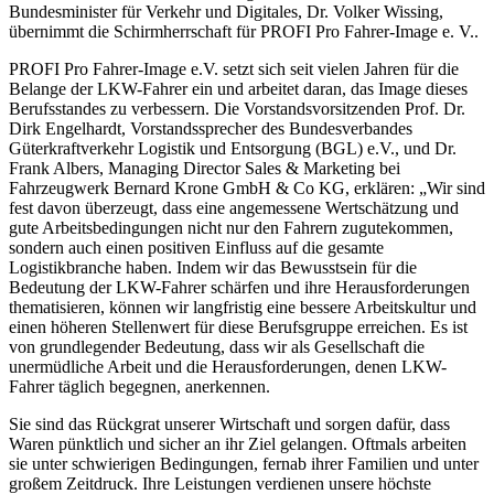
Bundesminister für Verkehr und Digitales, Dr. Volker Wissing,
übernimmt die Schirmherrschaft für PROFI Pro Fahrer-Image e. V..
PROFI Pro Fahrer-Image e.V. setzt sich seit vielen Jahren für die
Belange der LKW-Fahrer ein und arbeitet daran, das Image dieses
Berufsstandes zu verbessern. Die Vorstandsvorsitzenden Prof. Dr.
Dirk Engelhardt, Vorstandssprecher des Bundesverbandes
Güterkraftverkehr Logistik und Entsorgung (BGL) e.V., und Dr.
Frank Albers, Managing Director Sales & Marketing bei
Fahrzeugwerk Bernard Krone GmbH & Co KG, erklären: „Wir sind
fest davon überzeugt, dass eine angemessene Wertschätzung und
gute Arbeitsbedingungen nicht nur den Fahrern zugutekommen,
sondern auch einen positiven Einfluss auf die gesamte
Logistikbranche haben. Indem wir das Bewusstsein für die
Bedeutung der LKW-Fahrer schärfen und ihre Herausforderungen
thematisieren, können wir langfristig eine bessere Arbeitskultur und
einen höheren Stellenwert für diese Berufsgruppe erreichen. Es ist
von grundlegender Bedeutung, dass wir als Gesellschaft die
unermüdliche Arbeit und die Herausforderungen, denen LKW-
Fahrer täglich begegnen, anerkennen.
Sie sind das Rückgrat unserer Wirtschaft und sorgen dafür, dass
Waren pünktlich und sicher an ihr Ziel gelangen. Oftmals arbeiten
sie unter schwierigen Bedingungen, fernab ihrer Familien und unter
großem Zeitdruck. Ihre Leistungen verdienen unsere höchste