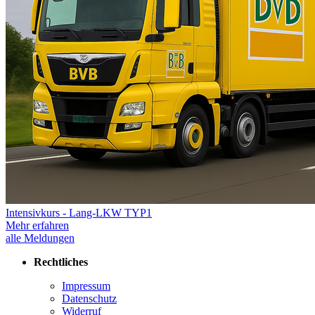
Intensivkurs - Lang-LKW TYP1
Mehr erfahren
alle Meldungen
Rechtliches
Impressum
Datenschutz
Widerruf