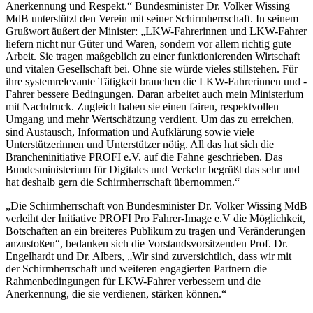
Anerkennung und Respekt.“ Bundesminister Dr. Volker Wissing
MdB unterstützt den Verein mit seiner Schirmherrschaft. In seinem
Grußwort äußert der Minister: „LKW-Fahrerinnen und LKW-Fahrer
liefern nicht nur Güter und Waren, sondern vor allem richtig gute
Arbeit. Sie tragen maßgeblich zu einer funktionierenden Wirtschaft
und vitalen Gesellschaft bei. Ohne sie würde vieles stillstehen. Für
ihre systemrelevante Tätigkeit brauchen die LKW-Fahrerinnen und -
Fahrer bessere Bedingungen. Daran arbeitet auch mein Ministerium
mit Nachdruck. Zugleich haben sie einen fairen, respektvollen
Umgang und mehr Wertschätzung verdient. Um das zu erreichen,
sind Austausch, Information und Aufklärung sowie viele
Unterstützerinnen und Unterstützer nötig. All das hat sich die
Brancheninitiative PROFI e.V. auf die Fahne geschrieben. Das
Bundesministerium für Digitales und Verkehr begrüßt das sehr und
hat deshalb gern die Schirmherrschaft übernommen.“
„Die Schirmherrschaft von Bundesminister Dr. Volker Wissing MdB
verleiht der Initiative PROFI Pro Fahrer-Image e.V die Möglichkeit,
Botschaften an ein breiteres Publikum zu tragen und Veränderungen
anzustoßen“, bedanken sich die Vorstandsvorsitzenden Prof. Dr.
Engelhardt und Dr. Albers, „Wir sind zuversichtlich, dass wir mit
der Schirmherrschaft und weiteren engagierten Partnern die
Rahmenbedingungen für LKW-Fahrer verbessern und die
Anerkennung, die sie verdienen, stärken können.“