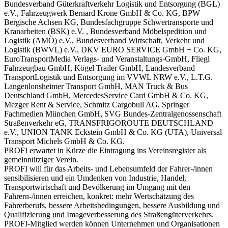
Bundesverband Güterkraftverkehr Logistik und Entsorgung (BGL)
e.V., Fahrzeugwerk Bernard Krone GmbH & Co. KG, BPW
Bergische Achsen KG, Bundesfachgruppe Schwertransporte und
Kranarbeiten (BSK) e.V. , Bundesverband Möbelspedition und
Logistik (AMÖ) e.V., Bundesverband Wirtschaft, Verkehr und
Logistik (BWVL) e.V., DKV EURO SERVICE GmbH + Co. KG,
EuroTransportMedia Verlags- und Veranstaltungs-GmbH, Fliegl
Fahrzeugbau GmbH, Kögel Trailer GmbH, Landesverband
TransportLogistik und Entsorgung im VVWL NRW e.V., L.T.G.
Langenlonsheimer Transport GmbH, MAN Truck & Bus
Deutschland GmbH, MercedesService Card GmbH & Co. KG,
Mezger Rent & Service, Schmitz Cargobull AG, Springer
Fachmedien München GmbH, SVG Bundes-Zentralgenossenschaft
Straßenverkehr eG, TRANSFRIGOROUTE DEUTSCHLAND
e.V., UNION TANK Eckstein GmbH & Co. KG (UTA), Universal
Transport Michels GmbH & Co. KG.
PROFI erwartet in Kürze die Eintragung ins Vereinsregister als
gemeinnütziger Verein.
PROFI will für das Arbeits- und Lebensumfeld der Fahrer-/innen
sensibilisieren und ein Umdenken von Industrie, Handel,
Transportwirtschaft und Bevölkerung im Umgang mit den
Fahrern-/innen erreichen, konkret: mehr Wertschätzung des
Fahrerberufs, bessere Arbeitsbedingungen, bessere Ausbildung und
Qualifizierung und Imageverbesserung des Straßengüterverkehrs.
PROFI-Mitglied werden können Unternehmen und Organisationen