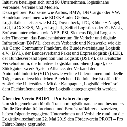
Initiative beteiligen sich rund 90 Unternehmen, logistiknahe
Verbände, Vereine und Medien.
Dazu gehören Konzerne wie Airbus, BMW, DB Cargo oder VW,
Handelsunternehmen wie EDEKA oder Globus,
Logistikdienstleister wie BLG, Duvenbeck, ITG, Kühne + Nagel,
LGI, LOXXESS, Meyer Logistik, Seifert Logistics oder ZUFALL,
Softwareunternehmen wie AEB, PSI, Siemens Digital Logistics
oder Timocom, das Bundesministerium für Verkehr und digitale
Infrastruktur (BMVI), aber auch Verbände und Netzwerke wie die
Air Cargo Community Frankfurt, die Bundesvereinigung Logistik
e.V. (BVL), der Bundesverband Paket und Expresslogistik (BIEK),
der Bundesverband Spedition und Logistik (DSLV), das Deutsche
Verkehrsforum, die Initiative Logistikimmobilien (Logix), das
Stückgutnetzwerk System Alliance, der Verband der
Automobilindustrie (VDA) sowie weitere Unternehmen und ideelle
Träger aus unterschiedlichen Bereichen. Die Initiative ist offen für
zusätzliche Unterstützer. Mit der Kampagne „Logistikhelden“ soll
dem Fachkräftemangel in der Logistik entgegengewirkt werden.
Über den Verein PROFI – Pro Fahrer-Image
Um sich gemeinsam für die Transportlogistikbranche und besonders
für die Berufskraftfahrerinnen und Berufskraftfahrer einzusetzen,
haben folgende engagierte Unternehmen und Verbände rund um die
Logistikwirtschaft am 22. Mai 2019 den Förderverein PROFI – Pro
Fahrer-Image gegründet: