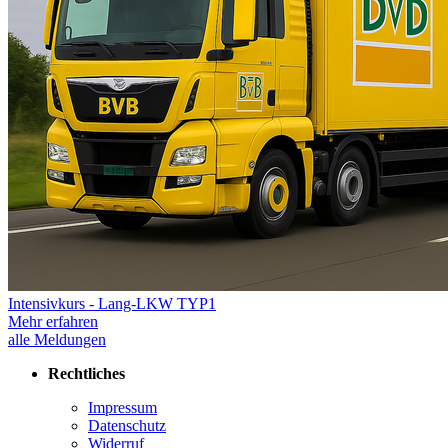
Intensivkurs - Lang-LKW TYP1
Mehr erfahren
alle Meldungen
Rechtliches
Impressum
Datenschutz
Widerruf