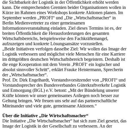
die Sichtbarkeit der Logistik in der Öffentlichkeit erhöht werden
kann. Die entsprechenden Gremien beider Organisationen wollen in
Kürze im Rahmen eines Workshops konkrete Aktionen planen. Im
September werden „PROFI“ und „Die „Wirtschaftsmacher“ in
Berlin Medienvertreter zu einer gemeinsamen
Informationsveranstaltung einladen. Ziel dieses Termins ist es, der
breiten Öffentlichkeit die Herausforderungen des gesamten
Wirtschaftsbereichs, beispielsweise den Fachkräftemangel,
aufzuzeigen und konkrete Lösungsansätze vorzustellen.
„Beide Initiativen verfolgen dasselbe Ziel: Wir wollen das Image der
Logistik verbessern und möglichst viele Menschen für eine Karriere
im drittgrößten deutschen Wirtschaftsbereich begeistern. Deshalb ist
die enge Kooperation mit dem Verein ‚PROFI‘ ein logischer und
absolut sinnvoller Schritt“, erklärt Frauke Heistermann, Sprecherin
der „Wirtschaftsmacher“.
Prof. Dr. Dirk Engelhardt, Vorstandsvorsitzender von „PROFI“ und
Vorstandssprecher des Bundesverbandes Güterkraftverkehr Logistik
und Entsorgung (BGL) e.V. betont: „Mit der Bündelung unserer
Kräfte können wir unser gemeinsames Anliegen noch besser zur
Geltung bringen. Wir freuen uns sehr auf das partnerschaftliche
Miteinander und viele gute, gemeinsame Aktionen.“
Über die Initiative „Die Wirtschaftsmacher“
Die Initiative „Die Wirtschaftsmacher“ hat sich zum Ziel gesetzt, das
Image der Logistik in der Gesellschaft zu verbessern. An der